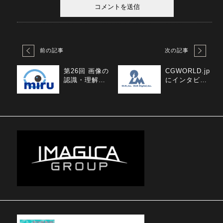
前の記事
次の記事
第26回 画像の
CGWORLD.jp
認識・理解シ
にインタビュ
ンポジウムMI
ー記事が掲載
RU2023にゴー
されました
ルドスポンサ
ーとして参
加、企業ブー
スを出展しま
す