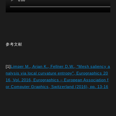
参考文献
[1]
Limper M., Arjan K., Fellner D.W., “Mesh saliency a
nalysis via local curvature entropy”, Eurographics 20
16, Vol. 2016, Eurographics – European Association f
or Computer Graphics, Switzerland (2016), pp. 13-16