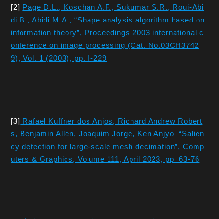
[2]
Page D.L., Koschan A.F., Sukumar S.R., Roui-Abi
di B., Abidi M.A., “Shape analysis algorithm based on
information theory”, Proceedings 2003 international c
onference on image processing (Cat. No.03CH3742
9), Vol. 1 (2003), pp. I-229
[3]
Rafael Kuffner dos Anjos, Richard Andrew Robert
s, Benjamin Allen, Joaquim Jorge, Ken Anjyo, “Salien
cy detection for large-scale mesh decimation”, Comp
uters & Graphics, Volume 111, April 2023, pp. 63-76