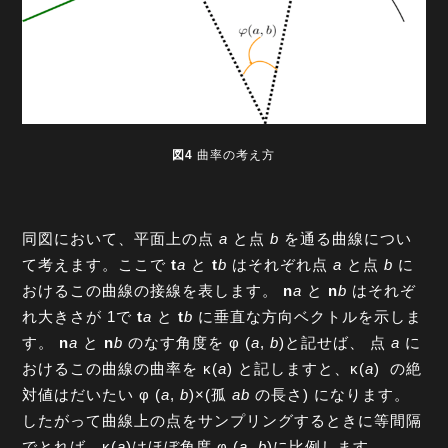
図4
曲率の考え方
同図において、平面上の点
a
と点
b
を通る曲線につい
て考えます。ここで
t
a
と
t
b
はそれぞれ点
a
と点
b
に
おけるこの曲線の接線を表します。
n
a
と
n
b
はそれぞ
れ大きさが 1で
t
a
と
t
b
に垂直な方向ベクトルを示しま
す。
n
a
と
n
b
のなす角度を φ (
a
,
b
)と記せば、 点
a
に
おけるこの曲線の曲率を κ(
a
) と記しますと、κ(
a
)
の絶
対値はだいたい φ (
a
,
b
)×(孤
ab
の長さ) になります。
したがって曲線上の点をサンプリングするときに等間隔
でとれば、κ(
a
)はほぼ角度 φ (
a
,
b
)に比例します。