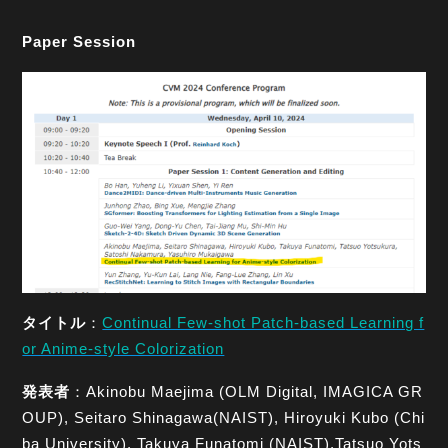
Paper Session
タイトル
：
Continual Few-shot Patch-based Learning f
or Anime-style Colorization
発表者
：Akinobu Maejima (OLM Digital, IMAGICA GR
OUP), Seitaro Shinagawa(NAIST), Hiroyuki Kubo (Chi
ba University), Takuya Funatomi (NAIST),Tatsuo Yots