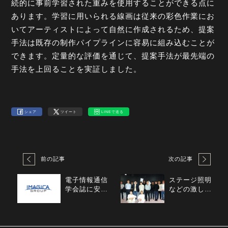
続的に事前学習された重みを使用することができる点に
あります。学習に用いられる線画は従来の彩色作業にお
いてアーティストによって自然に作成されるため、提案
手法は既存の制作パイプラインに容易に組み込むことが
できます。定量的な評価を通じて、提案手法が最先端の
手法を上回ることを実証しました。
シェア
ツイート
LINEで送る
前の記事
次の記事
電子情報通信
ステージ照明
学会誌に安生
などの激しい
健一の解説記
光の点滅下に
事が掲載され
おいても、単
ました
眼カメラの撮
影映像から3D